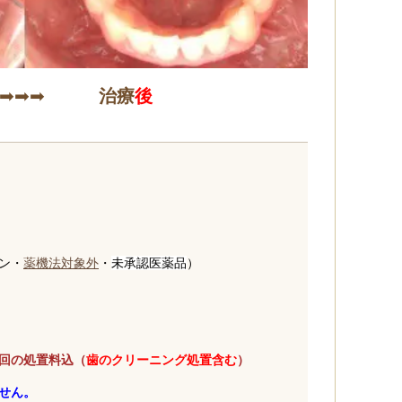
➡➡➡
治療
後
ン・
薬機法対象外
・
未承認医薬品
）
回の処置料込（
歯のクリーニング処置含む
）
せん。