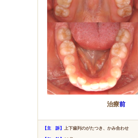
治療
前
【主 訴】
上下歯列のがたつき、かみ合わせ