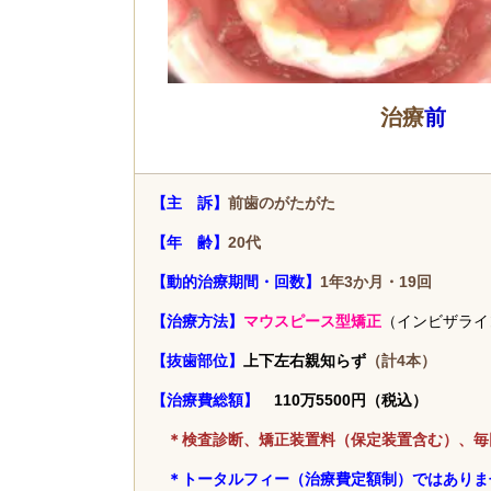
治療
前
【主 訴】
前歯のがたがた
【年 齢】
20代
【動的治療期間・回数】
1年3か月・19回
【治療方法】
マウスピース型矯正
（インビザライ
【抜歯部位】
上下左右親知らず
（計4本）
【治療費総額】
110万5500円（税込）
＊検査診断、矯正装置料（保定装置含む）、毎
＊トータルフィー（治療費定額制）ではありま