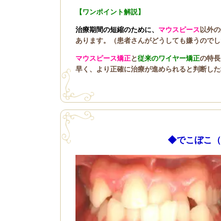
【ワンポイント解説】
治療期間の短縮のために、
マウスピース
以外の
あります。（患者さんがどうしても嫌うのでし
マウスピース矯正
と
従来のワイヤー矯正
の特長
早く、より正確に治療が進められると判断した
◆でこぼこ（