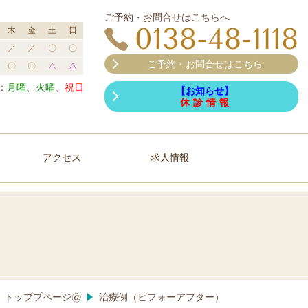
ご予約・お問合せはこちらへ
0138-48-1118
木
金
土
日
／
／
〇
〇
ご予約・お問合せはこちら
〇
〇
△
△
：
月曜、火曜
、
祝日
【お知らせ】
休 診 情 報
アクセス
求人情報
トッププページ@
治療例（ビフォーアフター）