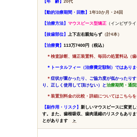
【年 齢】
20代
【動的治療期間・回数】
1年10か月・24回
【治療方法】
マウスピース型矯正
（インビザライ
【抜歯部位】
上下左右親知らず
（計4本）
【治療費】
113万7400円（税込）
＊検査診断、矯正装置料、毎回の処置料込
（歯
＊トータルフィー（治療費定額制）ではありま
＊
症状が重かったり、ご協力度が低かったりす
り、正しく使用して頂けない）と
治療期間・通院
＊装置別料金の比較・詳細についてはこちらを
【副作用・リスク】
新しいマウスピースに変更し
す。また、歯根吸収、歯肉退縮のリスクもありま
とがあります
＞