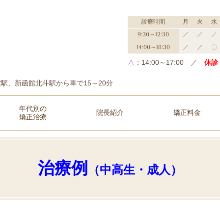
診療時間
月
火
水
9:30～12:30
／
／
／
14:00～18:30
／
／
〇
△
：14:00～17:00 ／
休診
駅、新函館北斗駅から車で15～20分
年代別の
院長紹介
矯正料金
矯正治療
治療例
（中高生・成人）