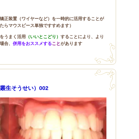
矯正装置（ワイヤーなど）を一時的に活用することが
たらマウスピース単独ですすめます）
をうまく活用
（いいとこどり）
する
こ
とにより、より
場合、
併用をおススメする
こと
があります
叢生そうせい）002