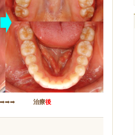
➡➡➡
治療
後