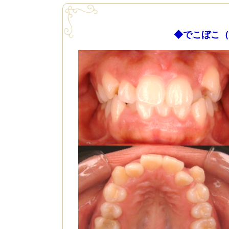
◆でこぼこ（