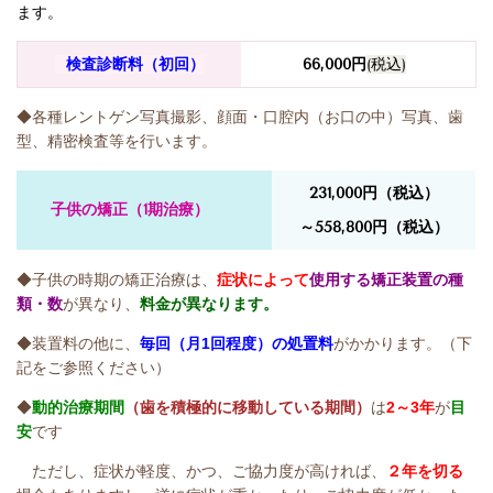
ます。
検査診断料（初回）
66,000円
(税込)
◆各種レントゲン写真撮影、顔面・口腔内（お口の中）写真、歯
型、精密検査等を行います。
231,000円（税込）
子供の矯正（1期治療）
～558,800
円（税込）
◆子供の時期の矯正治療は、
症状によって
使用する矯正装置の種
類・数
が異なり、
料金が異なります。
◆
装置料
の他に、
毎回（月1回程度）の
処置料
がかかります。（下
記をご参照ください）
◆
動的治療期間
（歯を積極的に移動している期間）
は
2～3年
が
目
安
です
ただし、症状が軽度、かつ、ご協力度が高ければ、
２年を切る