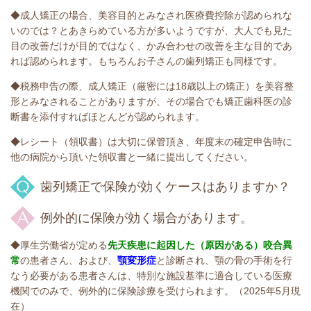
◆成人矯正の場合、美容目的とみなされ医療費控除が認められな
いのでは？とあきらめている方が多いようですが、大人でも見た
目の改善だけが目的ではなく、かみ合わせの改善を主な目的であ
れば認められます。もちろんお子さんの歯列矯正も同様です。
◆税務申告の際、成人矯正（厳密には18歳以上の矯正）を美容整
形とみなされることがありますが、その場合でも矯正歯科医の診
断書を添付すればほとんどが認められます。
◆レシート（領収書）は大切に保管頂き、年度末の確定申告時に
他の病院から頂いた領収書と一緒に提出してください。
歯列矯正で保険が効くケースはありますか？
例外的に保険が効く場合があります。
◆厚生労働省が定める
先天疾患に起因した（原因がある）咬合異
常
の患者さん、および、
顎変形症
と診断され、顎の骨の手術を行
なう必要がある患者さんは、特別な施設基準に適合している医療
機関でのみで、例外的に保険診療を受けられます。（2025年5月現
在）