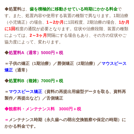
◆
処置料
は、
歯を積極的に移動させている時期にかかる料金
で
す。また、処置内容や使用する装置の種類で異なります。1期治療
（小児矯正）の場合、
1～2か月
に1回程度、2期治療の場合、
1か月
に1回
程度の通院が必要となります。症状や治療段階、装置の種類
によっては、
2～3ヶ月
間隔にする場合もあり、その方の症状やご
協力度によって、変わります。
◆
処置料A（通常）5000円＋税
＝子供の矯正（1期治療）／唇側矯正（2期治療）／
マウスピース
矯正
（通常）
◆
処置料B（複雑）7000円＋税
＝
マウスピース矯正
（資料の再提出用歯型データを取る、資料再
製作／再提出など）／舌側矯正
◆観察料・メンテナンス料
3000円＋税
＝
メンテナンス時期（永久歯への萌出交換観察や保定の時期）に
かかる料金です。