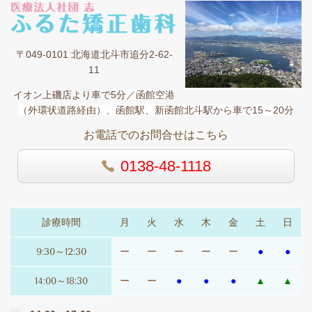
〒049-0101 北海道北斗市追分2-62-
11
イオン上磯店より車で5分
／函館空港
（外環状道路経由）、函館駅、新函館北斗駅
から車で15～20分
お電話でのお問合せはこちら
0138-48-1118
診療時間
月
火
水
木
金
土
日
9:30～12:30
ー
ー
ー
ー
ー
●
●
14:00～18:30
ー
ー
●
●
●
▲
▲