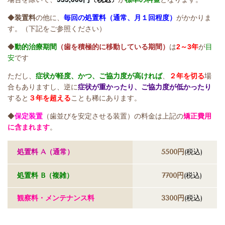
◆
装置料
の他に、
毎回の処置料
（通常、月１回程度）
がかかりま
す。（下記をご参照ください）
◆
動的治療期間
（歯を積極的に移動している期間）
は
2～3年
が
目
安
です
ただし、
症状が軽度、かつ、ご協力度が高ければ
、
２年を切る
場
合もありますし、逆に
症状が重かったり、ご協力度が低かったり
すると
３年を超える
ことも稀にあります。
◆
保定装置
（歯並びを安定させる装置）の料金は上記の
矯正費用
に含まれます
。
処置料 A
（通常）
5500円
(税込)
処置料 B
（複雑）
7700円
(税込)
観察料・メンテナンス料
3300円
(税込)