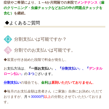
症状やご希望により、１～4か月間隔での来院で
メンテナンス
（
歯
のクリーニング・虫歯チェックなどお口の中の問題点チェックを
含む）
を継続。
◆よくあるご質問
分割支払いは可能ですか？
分割でのお支払いは可能です。
◆
装置が付き始めた段階で料金が発生し、
お
支払方法は、
『
一括お支払い
』
、『分割支払い
』
、『
デンタル
ローン払い
』
の
３つ
ございます。
分割支払い
の場合でも、
金利
は
原則いただいておりません
。
◆毎月のお支払金額は患者さん（ご家族）自身にお決めいただて
おりますが、
月々
30000円
以上
の分割とさせていただいておりま
す。