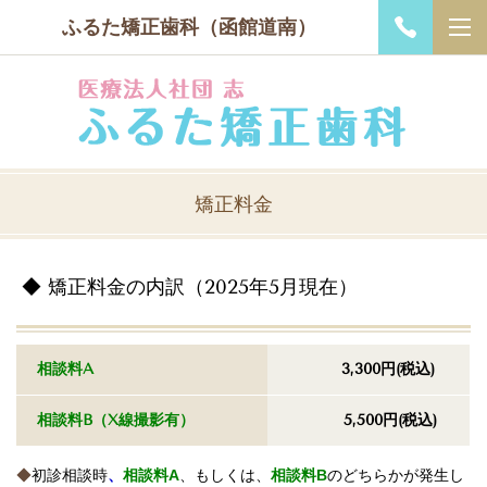
ふるた矯正歯科（函館道南）
矯正料金
◆
矯正料金の内訳
（2025年5月現在）
相談料A
3,300円(税込)
相談料B
（X線撮影有）
5,500円
(税込)
◆
初診相談時
、
相談料A
、もしくは、
相談料B
のどちらかが発生し