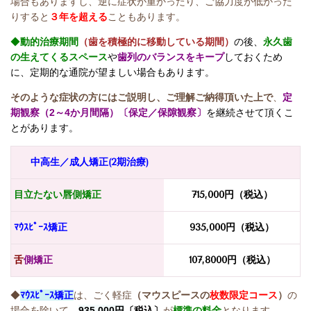
場合もありますし、逆に症状が重かったり、ご協力度が低かった
りすると
３年を超える
こともあります。
◆
動的治療期間
（歯を積極的に移動している期間）
の後、
永久歯
の生えてくるスペース
や
歯列のバランスをキープ
しておくため
に、定期的な通院が望ましい場合もあります。
そのような症状の方にはご説明し、ご理解ご納得頂いた上で
、
定
期観察（2～4か月間隔）〔保定／保隙観察〕
を継続させて頂くこ
とがあります。
中高生／成人矯正(2期治療)
目立たない唇側矯正
715,000円（税込）
ﾏｳｽﾋﾟｰｽ
矯正
935,000円（税込）
舌
側矯正
107,8
000円
（税込）
◆
ﾏｳｽﾋﾟｰｽ
矯正
は、ごく軽症
（マウスピースの
枚数限定コース
）
の
場合を除いて、
935,000円
〔税込〕
が
標準の料金
となります。